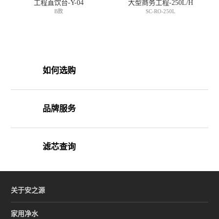
工程直饮台-Y-04
大型商务工程-250L/H
B款
SC-RO-250L
如何选购
品牌服务
滤芯查询
关于安之源
家用净水