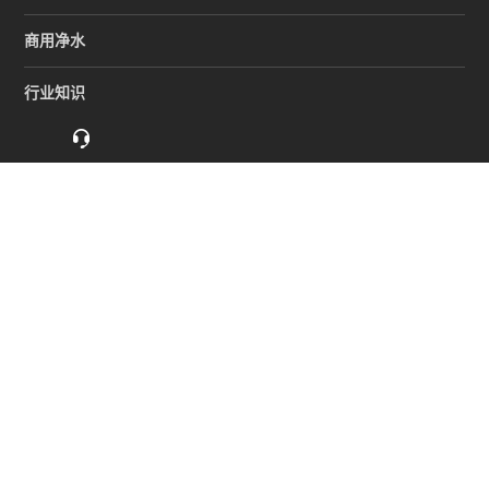
商用净水
行业知识
品牌商城
服务与支持
企业合作
如何联系安之源？
400-168-2550
Copyright © 2012-2022 深圳市顺程实业有限公司 版权所有
粤ICP备08108229号
深圳市顺城实业有限公司
地址：广东省深圳市龙岗区新生社区低山南路8号安之源工业区